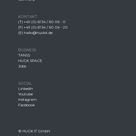
KONTAKT
(T) +49 (0) 61 54 / 60 06 - 0
(F) +49 (0) 61 54 / 60 06 - 20
(E) hallo@huckit.de
BUSINESS
TANSS
HUCK SPACE
Jobs
SOCIAL
LinkedIn
Youtube
Instagram
Facebook
© HUCK IT GmbH