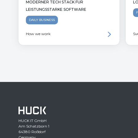
MODERNER TECH STACK FÜR
LO
LEISTUNGSSTARKE SOFTWARE
DAILY BUSINESS
How we work
Sv
HUCK IT GmbH
Am Schatzborn 1
64380 Roßdorf
Germany