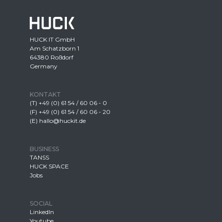
HUCK IT GmbH
Am Schatzborn 1
64380 Roßdorf
Germany
KONTAKT
(T) +49 (0) 61 54 / 60 06 - 0
(F) +49 (0) 61 54 / 60 06 - 20
(E) hallo@huckit.de
BUSINESS
TANSS
HUCK SPACE
Jobs
SOCIAL
LinkedIn
Youtube